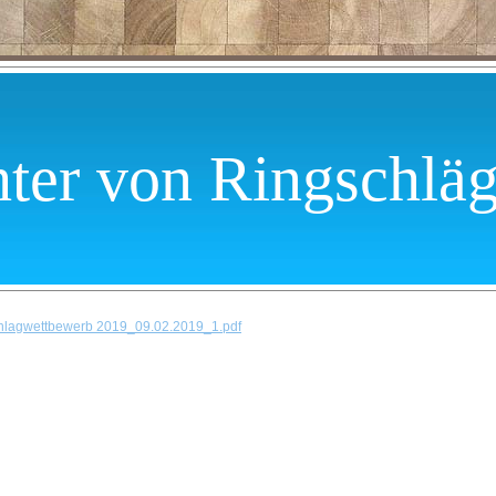
ter von Ringschlä
hlagwettbewerb 2019_09.02.2019_1.pdf