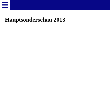
Willkommen
Hauptsonderschau 2013
Vorschau 2026
Mitglied werden
Rassen
Ringschlagtabellen
Kataloge Hauptsonderschauen
Fotogalerie